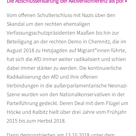
Die Abschlusserklärung der Aktivenkonferenz als pdf »
s
n
Vom offenen Schulterschluss mit Nazis über den
p
r
Skandal um den rechten ehemaligen
i
Verfassungsschutzpräsidenten Maaßen bis hin zur
n
Beteiligung an der rechten Demo in Chemnitz, die im
g
August 2018 zu Hetzjagden auf Migrant*innen führte,
e
hat sich die AfD immer weiter radikalisiert und schien
n
dabei immer stärker zu werden. Die kontinuierliche
Radikalisierung der AfD und ihre offenen
Verbindungen in die außerparlamentarische Neonazi-
Szene wurden von den Nationalkonservativen in der
Parteiführung gedeckt. Deren Deal mit dem Flügel um
Höcke und Kalbitz hielt über drei Jahre vom Frühjahr
2015 bis zum Herbst 2018.
Dann demonstrierten am 13.10.2018 unter dem