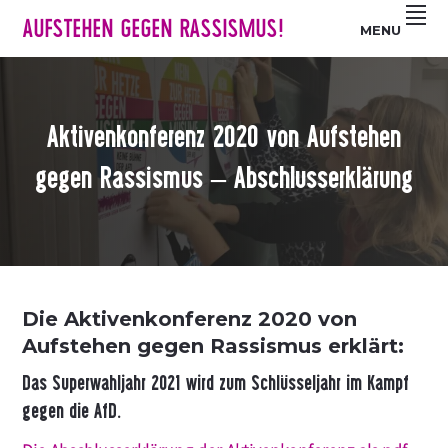
Z
S
Z
AUFSTEHEN GEGEN RASSISMUS!
MENU
u
k
u
r
i
r
H
p
F
a
t
u
Aktivenkonferenz 2020 von Aufstehen
u
o
ß
p
m
z
gegen Rassismus – Abschlusserklärung
t
a
e
n
i
i
a
n
l
v
c
e
i
o
s
Die Aktivenkonferenz 2020 von
g
n
p
Aufstehen gegen Rassismus erklärt:
a
t
r
t
e
i
Das
Superwahljahr
2021
wird
zum
Schlüsseljahr
im
Kampf
i
n
n
gegen
die
AfD.
o
t
g
n
e