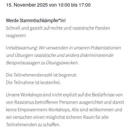
15. November 2025 von 10:00
bis
17:00
s
n
p
Werde Stammtischkämpfer*in!
r
Schnell und gezielt auf rechte und rassistische Parolen
i
reagieren!
n
g
I
nhaltswarnung: Wir verwenden in unseren Präsentationen
e
und Übungen rassistische und anders diskriminierende
n
Beispielaussagen zu Übungszwecken.
Die Teilnehmendenzahl ist begrenzt.
Die Teilnahme ist kostenfrei.
Unsere Workshops sind nicht explizit auf die Bedürfnisse von
von Rassismus betroffenen Personen ausgerichtet und damit
keine Empowerment-Workshops. Alle sind willkommen und
wir versuchen einen möglichst sicheren Raum für alle
Teilnehmenden zu schaffen.