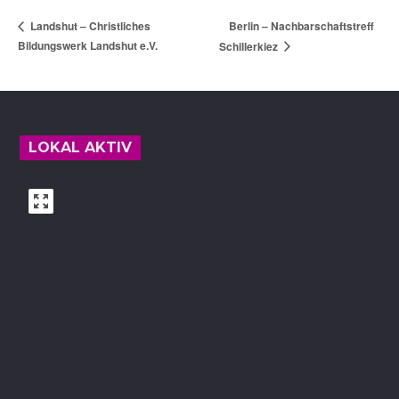
Berlin – Nachbarschaftstreff
Landshut – Christliches
Bildungswerk Landshut e.V.
Schillerkiez
Footer
LOKAL AKTIV