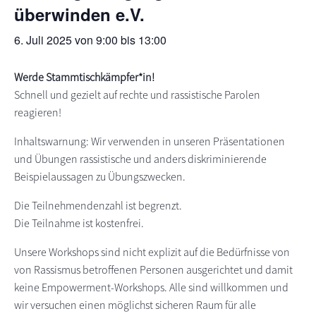
überwinden e.V.
s
n
p
6. Juli 2025 von 9:00
bis
13:00
r
i
Werde Stammtischkämpfer*in!
n
Schnell und gezielt auf rechte und rassistische Parolen
g
reagieren!
e
n
Inhaltswarnung: Wir verwenden in unseren Präsentationen
und Übungen rassistische und anders diskriminierende
Beispielaussagen zu Übungszwecken.
Die Teilnehmendenzahl ist begrenzt.
Die Teilnahme ist kostenfrei.
Unsere Workshops sind nicht explizit auf die Bedürfnisse von
von Rassismus betroffenen Personen ausgerichtet und damit
keine Empowerment-Workshops. Alle sind willkommen und
wir versuchen einen möglichst sicheren Raum für alle