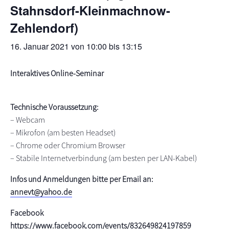
Stahnsdorf-Kleinmachnow-
s
n
Zehlendorf)
p
r
16. Januar 2021 von 10:00
bis
13:15
i
n
Interaktives Online-Seminar
g
e
n
Technische Voraussetzung:
– Webcam
– Mikrofon (am besten Headset)
– Chrome oder Chromium Browser
–
Stabile Internetverbindung (am besten per LAN-Kabel)
Infos und Anmeldungen bitte per Email an:
annevt@yahoo.de
Facebook
https://www.facebook.com/events/832649824197859