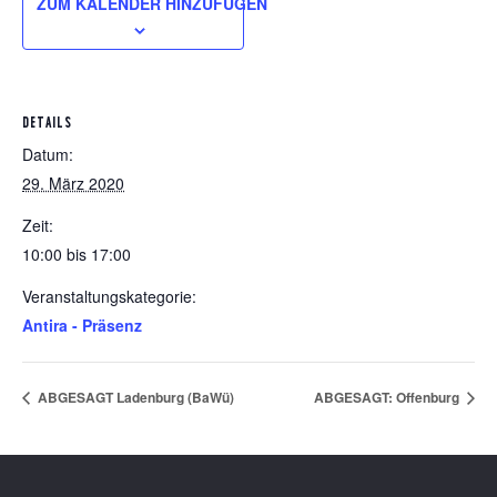
ZUM KALENDER HINZUFÜGEN
DETAILS
Datum:
29. März 2020
Zeit:
10:00 bis 17:00
Veranstaltungskategorie:
Antira - Präsenz
ABGESAGT Ladenburg (BaWü)
ABGESAGT: Offenburg
Footer