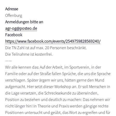
s
n
Adresse
p
Offenburg
r
Anmeldungen bitte an
i
agr-og@posteo.de
n
Facebook
g
https://www.facebook.com/events/2549759828569240/
e
Die TN Zahl ist auf max. 20 Personen beschränkt.
n
Die Teilnahme ist kostenfrei.
——
Wir alle kennen das: Auf der Arbeit, im Sportverein, in der
Familie oder auf der Straße fallen Sprüche, die uns die Sprache
verschlagen. Später ärgern wir uns, hätten gerne den Mund
aufgemacht. Hier setzt dieser Workshop an. Er soll Menschen in
die Lage versetzen, die Schrecksekunde zu überwinden,
Position zu beziehen und deutlich zu machen: Das nehmen wir
nicht länger hin! In Theorie und Praxis werden gängige rechte
Positionen untersucht und geübt, das Wort zu ergreifen und für