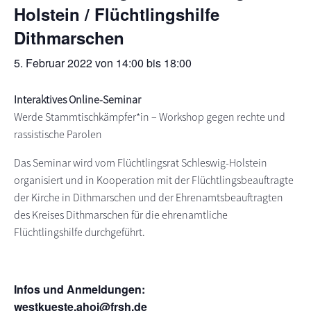
Holstein / Flüchtlingshilfe
s
n
Dithmarschen
p
r
5. Februar 2022 von 14:00
bis
18:00
i
n
Interaktives Online-Seminar
g
Werde Stammtischkämpfer*in – Workshop gegen rechte und
e
rassistische Parolen
n
Das Seminar wird vom Flüchtlingsrat Schleswig-Holstein
organisiert und in Kooperation mit der Flüchtlingsbeauftragte
der Kirche in Dithmarschen und der Ehrenamtsbeauftragten
des Kreises Dithmarschen für die ehrenamtliche
Flüchtlingshilfe durchgeführt.
Infos und Anmeldungen:
westkueste.ahoi@frsh.de