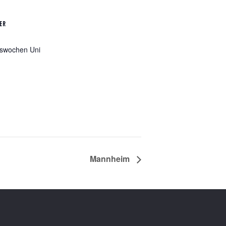
ER
gswochen Uni
Mannheim