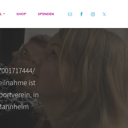
L
SHOP
SPENDEN
7001717444/
eilnahme ist
portverein, in
 Mannheim