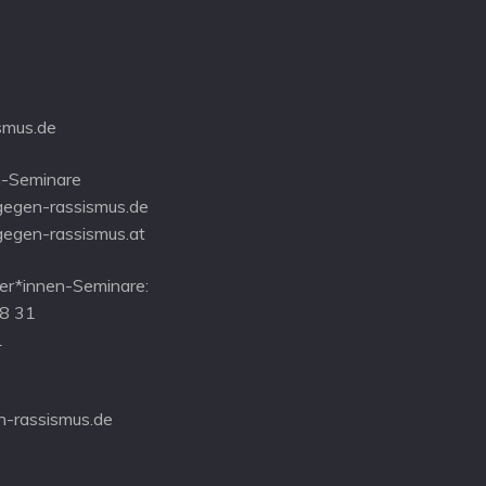
smus.de
-Seminare
gegen-rassismus.de
gegen-rassismus.at
r*innen-Seminare:
08 31
1
-rassismus.de