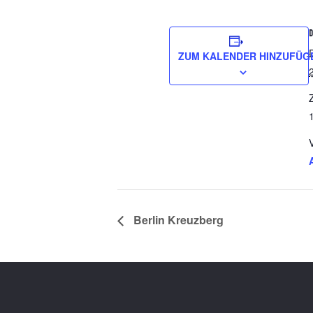
ZUM KALENDER HINZUFÜG
Z
Berlin Kreuzberg
Footer