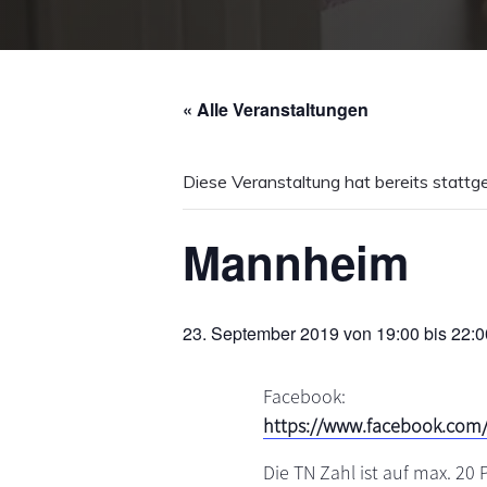
s
n
p
r
i
« Alle Veranstaltungen
n
g
Diese Veranstaltung hat bereits stattg
e
n
Mannheim
23. September 2019 von 19:00
bis
22:0
Facebook:
https://www.facebook.com
Die TN Zahl ist auf max. 20