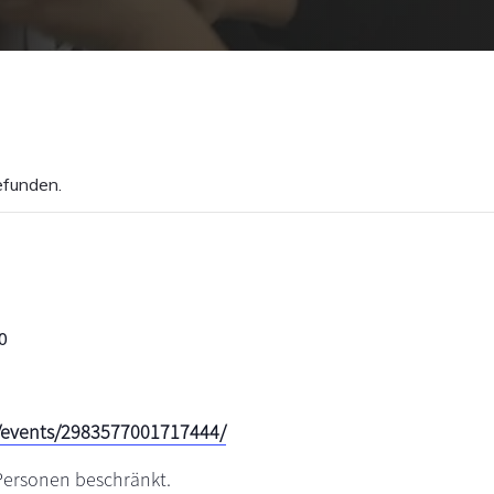
efunden.
0
/events/2983577001717444/
 Personen beschränkt.