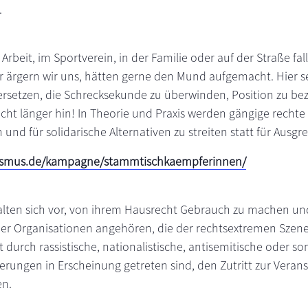
.
 Arbeit, im Sportverein, in der Familie oder auf der Straße fa
r ärgern wir uns, hätten gerne den Mund aufgemacht. Hier se
versetzen, die Schrecksekunde zu überwinden, Position zu be
ht länger hin! In Theorie und Praxis werden gängige rechte
n und für solidarische Alternativen zu streiten statt für Aus
ismus.de/kampagne/stammtischkaempferinnen/
alten sich vor, von ihrem Hausrecht Gebrauch zu machen un
er Organisationen angehören, die der rechtsextremen Szen
 durch rassistische, nationalistische, antisemitische oder so
ngen in Erscheinung getreten sind, den Zutritt zur Veran
en.