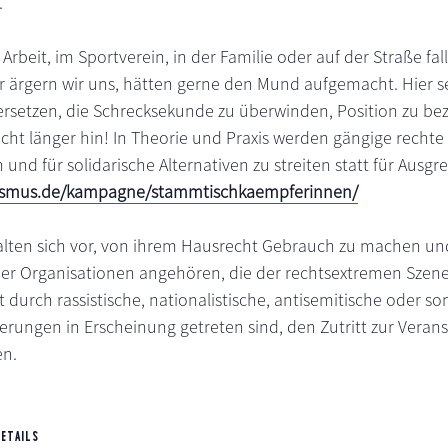
.
 Arbeit, im Sportverein, in der Familie oder auf der Straße fa
r ärgern wir uns, hätten gerne den Mund aufgemacht. Hier se
versetzen, die Schrecksekunde zu überwinden, Position zu be
ht länger hin! In Theorie und Praxis werden gängige rechte
n und für solidarische Alternativen zu streiten statt für Aus
ismus.de/kampagne/stammtischkaempferinnen/
alten sich vor, von ihrem Hausrecht Gebrauch zu machen un
er Organisationen angehören, die der rechtsextremen Szen
 durch rassistische, nationalistische, antisemitische oder so
ngen in Erscheinung getreten sind, den Zutritt zur Veran
en.
DETAILS