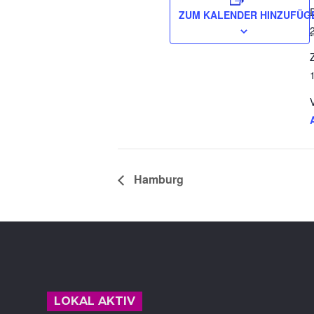
ZUM KALENDER HINZUFÜG
Z
Hamburg
Footer
LOKAL AKTIV