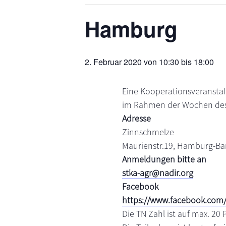
s
n
Hamburg
p
r
i
2. Februar 2020 von 10:30
bis
18:00
n
g
e
Eine Kooperationsveranstal
n
im Rahmen der Wochen des
Adresse
Zinnschmelze
Maurienstr.19, Hamburg-B
Anmeldungen bitte an
stka-agr@nadir.org
Facebook
https://www.facebook.com
Die TN Zahl ist auf max. 20