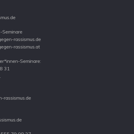
smus.de
-Seminare
gegen-rassismus.de
gegen-rassismus.at
r*innen-Seminare:
08 31
1
-rassismus.de
ssismus.de