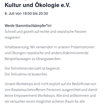
Kultur und Ökologie e.V.
s
n
p
8. Juli von 18:00
bis
20:30
r
i
Werde Stammtischkämpfer*in!
n
Schnell und gezielt auf rechte und rassistische Parolen
g
reagieren!
e
n
Inhaltswarnung: Wir verwenden in unseren Präsentationen
und Übungen rassistische und anders diskriminierende
Beispielaussagen zu Übungszwecken.
Die Teilnehmendenzahl ist begrenzt.
Die Teilnahme ist kostenfrei.
Unsere Workshops sind nicht explizit auf die Bedürfnisse von
von Rassismus betroffenen Personen ausgerichtet und damit
keine Empowerment-Workshops. Alle sind willkommen und
wir versuchen einen möglichst sicheren Raum für alle