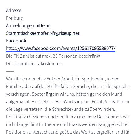
s
n
Adresse
p
Freiburg
r
Anmeldungen bitte an
i
StammtischkaempferINfr@riseup.net
n
Facebook
g
https://www.facebook.com/events/125617095538077/
e
Die TN Zahl ist auf max. 20 Personen beschränkt.
n
Die Teilnahme ist kostenfrei.
——
Wir alle kennen das: Auf der Arbeit, im Sportverein, in der
Familie oder auf der Straße fallen Sprüche, die uns die Sprache
verschlagen. Später ärgern wir uns, hätten gerne den Mund
aufgemacht. Hier setzt dieser Workshop an. Er soll Menschen in
die Lage versetzen, die Schrecksekunde zu überwinden,
Position zu beziehen und deutlich zu machen: Das nehmen wir
nicht länger hin! In Theorie und Praxis werden gängige rechte
Positionen untersucht und geübt, das Wort zu ergreifen und für