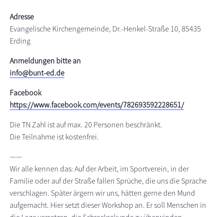
s
n
Adresse
p
Evangelische Kirchengemeinde, Dr.-Henkel-Straße 10, 85435
r
Erding
i
n
Anmeldungen bitte an
g
info@bunt-ed.de
e
Facebook
n
https://www.facebook.com/events/782693592228651/
Die TN Zahl ist auf max. 20 Personen beschränkt.
Die Teilnahme ist kostenfrei.
——
Wir alle kennen das: Auf der Arbeit, im Sportverein, in der
Familie oder auf der Straße fallen Sprüche, die uns die Sprache
verschlagen. Später ärgern wir uns, hätten gerne den Mund
aufgemacht. Hier setzt dieser Workshop an. Er soll Menschen in