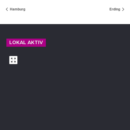
Hamburg
Erding
Footer
LOKAL AKTIV