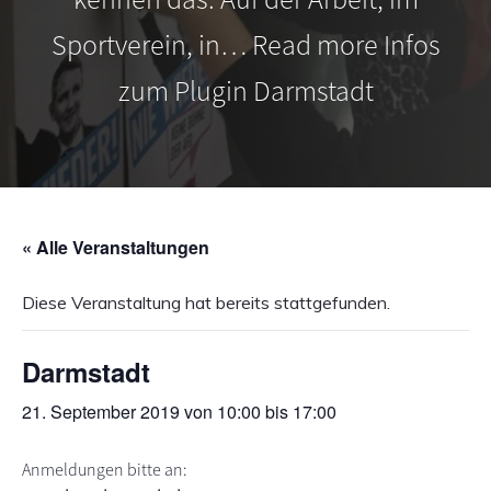
s
n
Sportverein, in… Read more Infos
p
r
zum Plugin Darmstadt
i
n
g
e
n
« Alle Veranstaltungen
Diese Veranstaltung hat bereits stattgefunden.
Darmstadt
21. September 2019 von 10:00
bis
17:00
Anmeldungen bitte an: