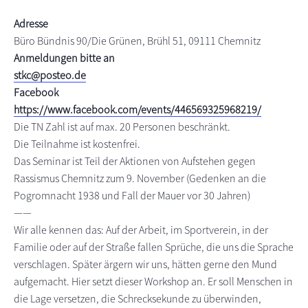
s
n
Adresse
p
Büro Bündnis 90/Die Grünen, Brühl 51, 09111 Chemnitz
r
Anmeldungen bitte an
i
stkc@posteo.de
n
Facebook
g
https://www.facebook.com/events/446569325968219/
e
Die TN Zahl ist auf max. 20 Personen beschränkt.
n
Die Teilnahme ist kostenfrei.
Das Seminar ist Teil der Aktionen von Aufstehen gegen
Rassismus Chemnitz zum 9. November (Gedenken an die
Pogromnacht 1938 und Fall der Mauer vor 30 Jahren)
——
Wir alle kennen das: Auf der Arbeit, im Sportverein, in der
Familie oder auf der Straße fallen Sprüche, die uns die Sprache
verschlagen. Später ärgern wir uns, hätten gerne den Mund
aufgemacht. Hier setzt dieser Workshop an. Er soll Menschen in
die Lage versetzen, die Schrecksekunde zu überwinden,