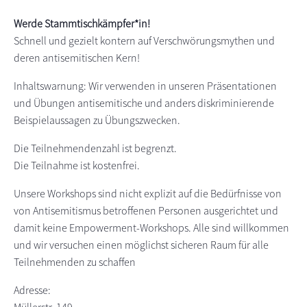
s
n
Werde Stammtischkämpfer*in!
p
Schnell und gezielt kontern auf Verschwörungsmythen und
r
deren antisemitischen Kern!
i
n
Inhaltswarnung: Wir verwenden in unseren Präsentationen
g
und Übungen antisemitische und anders diskriminierende
e
Beispielaussagen zu Übungszwecken.
n
Die Teilnehmendenzahl ist begrenzt.
Die Teilnahme ist kostenfrei.
Unsere Workshops sind nicht explizit auf die Bedürfnisse von
von Antisemitismus betroffenen Personen ausgerichtet und
damit keine Empowerment-Workshops. Alle sind willkommen
und wir versuchen einen möglichst sicheren Raum für alle
Teilnehmenden zu schaffen
Adresse: