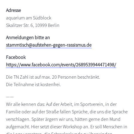
s
n
Adresse
p
aquarium am Südblock
r
Skalitzer Str. 6, 10999 Berlin
i
n
Anmeldungen bitte an
g
stammtisch@aufstehen-gegen-rassismus.de
e
Facebook
n
https://www.facebook.com/events/2689539944471498/
Die TN Zahl ist auf max. 20 Personen beschränkt.
Die Teilnahme ist kostenfrei.
——
Wir alle kennen das: Auf der Arbeit, im Sportverein, in der
Familie oder auf der Straße fallen Sprüche, die uns die Sprache
verschlagen. Später ärgern wir uns, hätten gerne den Mund
aufgemacht. Hier setzt dieser Workshop an. Er soll Menschen in