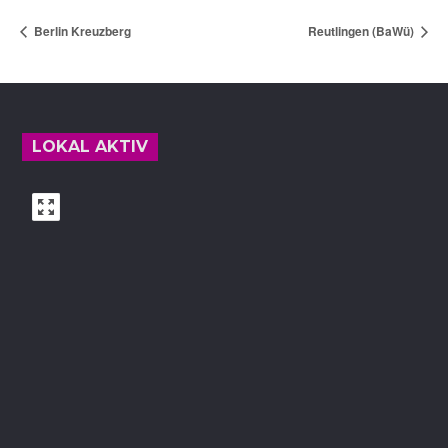
Berlin Kreuzberg
Reutlingen (BaWü)
Footer
LOKAL AKTIV