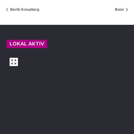
Berlin Kreuzberg
Bonn
Footer
LOKAL AKTIV