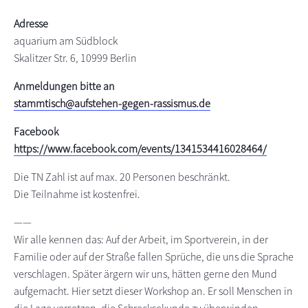
s
n
Adresse
p
aquarium am Südblock
r
Skalitzer Str. 6, 10999 Berlin
i
n
Anmeldungen bitte an
g
stammtisch@aufstehen-gegen-rassismus.de
e
Facebook
n
https://www.facebook.com/events/1341534416028464/
Die TN Zahl ist auf max. 20 Personen beschränkt.
Die Teilnahme ist kostenfrei.
——
Wir alle kennen das: Auf der Arbeit, im Sportverein, in der
Familie oder auf der Straße fallen Sprüche, die uns die Sprache
verschlagen. Später ärgern wir uns, hätten gerne den Mund
aufgemacht. Hier setzt dieser Workshop an. Er soll Menschen in