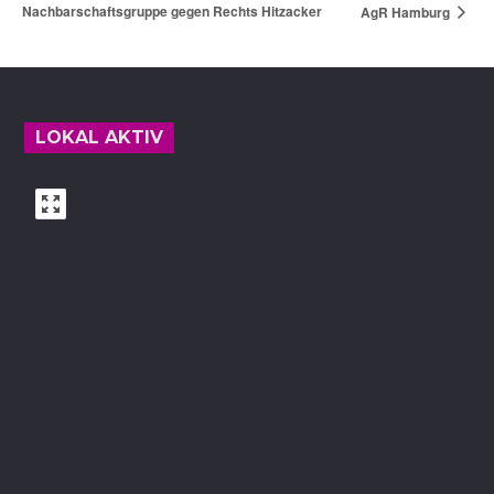
Nachbarschaftsgruppe gegen Rechts Hitzacker
AgR Hamburg
Footer
LOKAL AKTIV