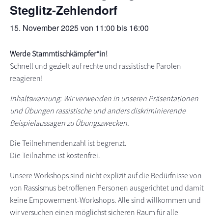
Steglitz-Zehlendorf
s
n
p
15. November 2025 von 11:00
bis
16:00
r
i
Werde Stammtischkämpfer*in!
n
Schnell und gezielt auf rechte und rassistische Parolen
g
reagieren!
e
n
Inhaltswarnung: Wir verwenden in unseren Präsentationen
und Übungen rassistische und anders diskriminierende
Beispielaussagen zu Übungszwecken.
Die Teilnehmendenzahl ist begrenzt.
Die Teilnahme ist kostenfrei.
Unsere Workshops sind nicht explizit auf die Bedürfnisse von
von Rassismus betroffenen Personen ausgerichtet und damit
keine Empowerment-Workshops. Alle sind willkommen und
wir versuchen einen möglichst sicheren Raum für alle