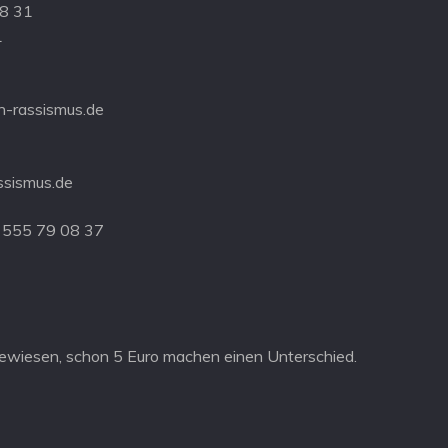
08 31
1
-rassismus.de
ssismus.de
 555 79 08 37
ewiesen, schon 5 Euro machen einen Unterschied.