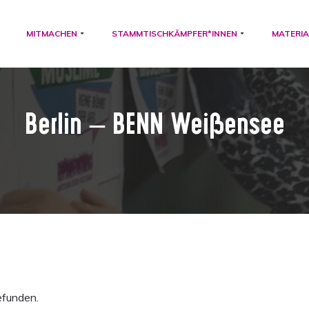
MITMACHEN
STAMMTISCHKÄMPFER*INNEN
MATERIA
Berlin – BENN Weißensee
efunden.