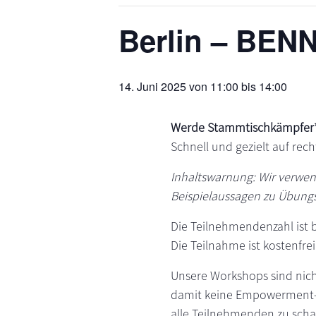
s
n
Berlin – BEN
p
r
i
14. Juni 2025 von 11:00
bis
14:00
n
g
e
Werde Stammtischkämpfer*
n
Schnell und gezielt auf rech
Inhaltswarnung: Wir verwen
Beispielaussagen zu Übung
Die Teilnehmendenzahl ist 
Die Teilnahme ist kostenfrei
Unsere Workshops sind nich
damit keine Empowerment-W
alle Teilnehmenden zu scha