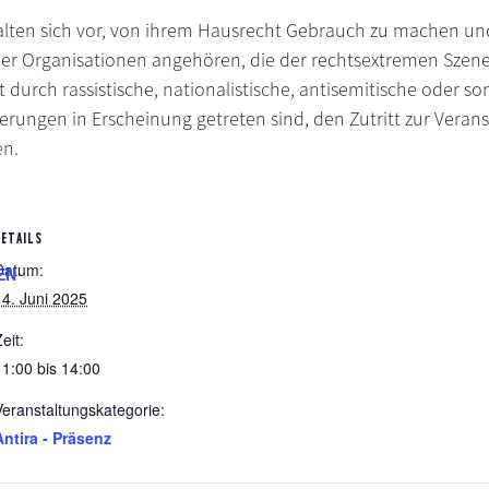
alten sich vor, von ihrem Hausrecht Gebrauch zu machen un
er Organisationen angehören, die der rechtsextremen Szen
 durch rassistische, nationalistische, antisemitische oder so
ngen in Erscheinung getreten sind, den Zutritt zur Veran
en.
DETAILS
Datum:
EN
14. Juni 2025
eit:
11:00 bis 14:00
Veranstaltungskategorie:
Antira - Präsenz