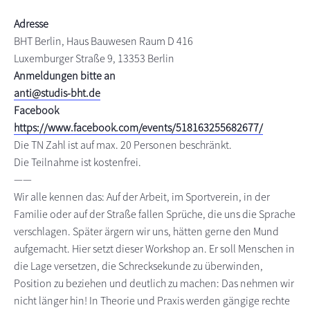
s
n
Adresse
p
BHT Berlin, Haus Bauwesen Raum D 416
r
Luxemburger Straße 9, 13353 Berlin
i
Anmeldungen bitte an
n
anti@studis-bht.de
g
Facebook
e
https://www.facebook.com/events/518163255682677/
n
Die TN Zahl ist auf max. 20 Personen beschränkt.
Die Teilnahme ist kostenfrei.
——
Wir alle kennen das: Auf der Arbeit, im Sportverein, in der
Familie oder auf der Straße fallen Sprüche, die uns die Sprache
verschlagen. Später ärgern wir uns, hätten gerne den Mund
aufgemacht. Hier setzt dieser Workshop an. Er soll Menschen in
die Lage versetzen, die Schrecksekunde zu überwinden,
Position zu beziehen und deutlich zu machen: Das nehmen wir
nicht länger hin! In Theorie und Praxis werden gängige rechte