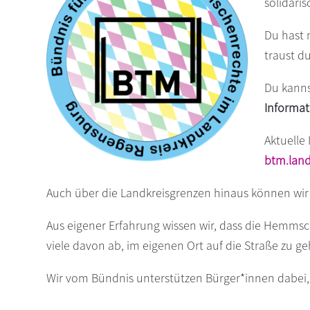
solidari
s
n
p
Du hast 
r
traust d
i
n
Du kanns
g
Informat
e
n
Aktuelle 
btm.land
Auch über die Landkreisgrenzen hinaus können wir 
Aus eigener Erfahrung wissen wir, dass die Hemmsch
viele davon ab, im eigenen Ort auf die Straße zu
Wir vom Bündnis unterstützen Bürger*innen dabei,