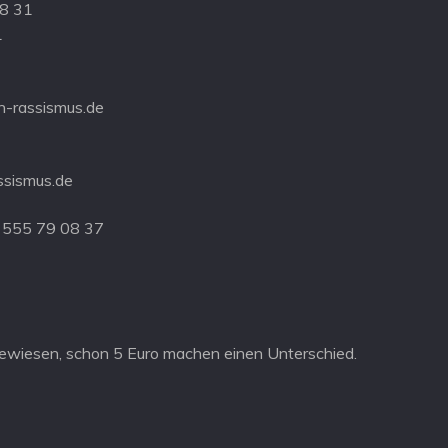
08 31
1
-rassismus.de
ssismus.de
 555 79 08 37
ewiesen, schon 5 Euro machen einen Unterschied.