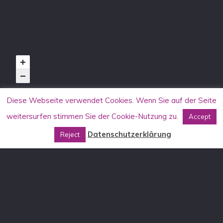
Diese Webseite verwendet Cookies. Wenn Sie auf der Seite
weitersurfen stimmen Sie der Cookie-Nutzung zu.
Accept
KONTAKT
Datenschutzerklärung
Reject
Allgemein
info[at]aufstehen-gegen-rassismus.de
Stammtischkämpfer*innen-Seminare
DE: stammtisch[at]aufstehen-gegen-rassismus.de
AT: stammtisch[at]aufstehen-gegen-rassismus.at