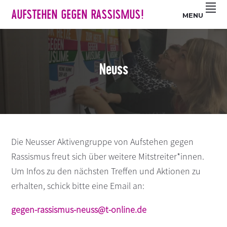
Z
S
Z
AUFSTEHEN GEGEN RASSISMUS!
MENU
u
k
u
r
i
r
H
p
F
a
t
u
Neuss
u
o
ß
p
m
z
t
a
e
n
i
i
a
n
l
v
c
e
Die Neusser Aktivengruppe von Aufstehen gegen
i
o
s
Rassismus freut sich über weitere Mitstreiter*innen.
g
n
p
Um Infos zu den nächsten Treffen und Aktionen zu
a
t
r
erhalten, schick bitte eine Email an:
t
e
i
i
n
n
gegen-rassismus-neuss@t-online.de
o
t
g
n
e