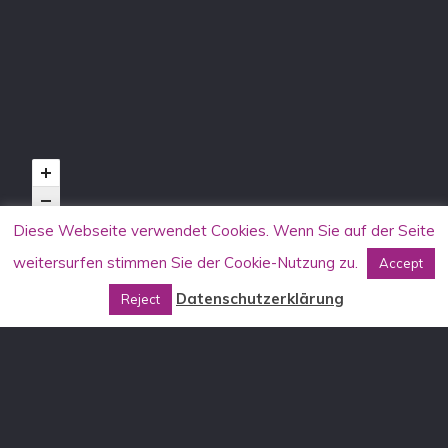
Diese Webseite verwendet Cookies. Wenn Sie auf der Seite
weitersurfen stimmen Sie der Cookie-Nutzung zu.
Accept
Datenschutzerklärung
Reject
KONTAKT
Allgemein
info[at]aufstehen-gegen-rassismus.de
Stammtischkämpfer*innen-Seminare