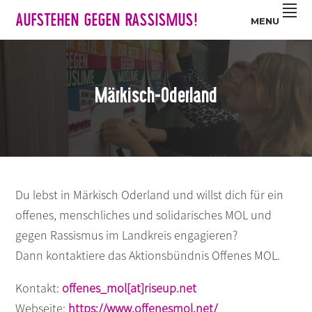
Z
S
Z
AUFSTEHEN GEGEN RASSISMUS!
MENU
u
k
u
r
i
r
H
p
F
a
t
u
Märkisch-Oderland
u
o
ß
p
m
z
t
a
e
n
i
i
a
n
l
v
c
e
Du lebst in Märkisch Oderland und willst dich für ein
i
o
s
offenes, menschliches und solidarisches MOL und
g
n
p
gegen Rassismus im Landkreis engagieren?
a
t
r
Dann kontaktiere das Aktionsbündnis Offenes MOL.
t
e
i
i
n
n
Kontakt:
offenes_mol[at]riseup.net
o
t
g
Webseite:
https://www.offenesmol.net/
n
e