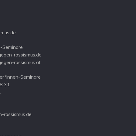
smus.de
-Seminare
gegen-rassismus.de
gegen-rassismus.at
r*innen-Seminare:
08 31
1
-rassismus.de