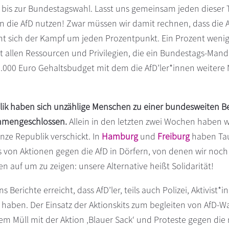
 bis zur Bundestagswahl. Lasst uns gemeinsam jeden dieser T
n die AfD nutzen! Zwar müssen wir damit rechnen, dass die 
hnt sich der Kampf um jeden Prozentpunkt. Ein Prozent wenig
allen Ressourcen und Privilegien, die ein Bundestags-Mandat
0.000 Euro Gehaltsbudget mit dem die AfD’ler*innen weitere 
lik haben sich unzählige Menschen zu einer bundesweiten 
mmengeschlossen.
Allein in den letzten zwei Wochen haben 
anze Republik verschickt. In
Hamburg
und
Freiburg
haben Tau
s von Aktionen gegen die AfD in Dörfern, von denen wir noch
auf um zu zeigen: unsere Alternative heißt Solidarität!
Berichte erreicht, dass AfD’ler, teils auch Polizei, Aktivist*i
aben. Der Einsatz der Aktionskits zum begleiten von AfD-
m Müll mit der Aktion ‚Blauer Sack‘ und Proteste gegen die