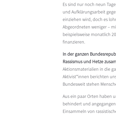
Es sind nur noch neun Tage
s
n
und Aufklärungsarbeit gege
p
einziehen wird, doch es lo
r
i
Abgeordneten weniger – mit 
n
beispielsweise monatlich 2
g
finanzieren.
e
n
In der ganzen Bundesrepub
Rassismus und Hetze zusa
Aktionsmaterialien in die g
Aktivist*innen berichten un
Bundesweit stehen Menschen 
Aus ein paar Orten haben uns 
behindert und angegangen h
Einsammeln von rassistische