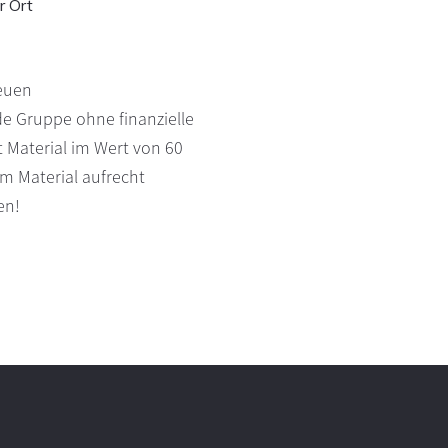
r Ort
neuen
de Gruppe ohne finanzielle
t Material im Wert von 60
m Material aufrecht
en!