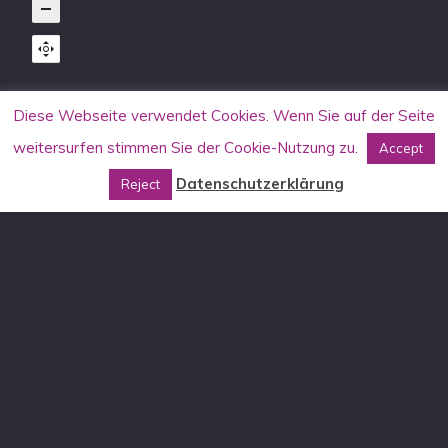
Diese Webseite verwendet Cookies. Wenn Sie auf der Seite
KONTAKT
weitersurfen stimmen Sie der Cookie-Nutzung zu.
Accept
Allgemein
Datenschutzerklärung
Reject
info[at]aufstehen-gegen-rassismus.de
Stammtischkämpfer*innen-Seminare
DE: stammtisch[at]aufstehen-gegen-rassismus.de
AT: stammtisch[at]aufstehen-gegen-rassismus.at
Telefon Stammtischkämpfer*innen-Seminare:
Deutschland: +49 30 555 79 08 31
Österreich: +43 670 550 75 91
Mitmachen