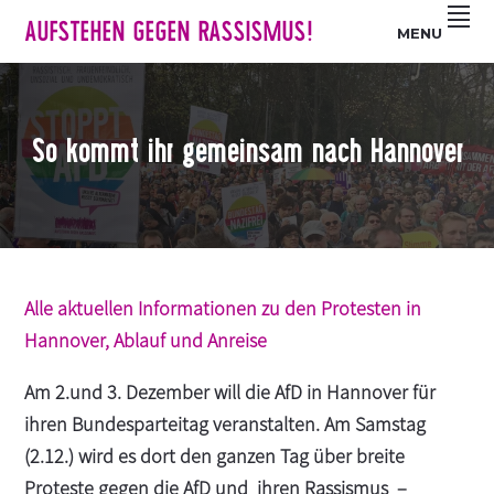
Z
S
Z
AUFSTEHEN GEGEN RASSISMUS!
MENU
u
k
u
r
i
r
H
p
F
a
t
u
So kommt ihr gemeinsam nach Hannover
u
o
ß
p
m
z
t
a
e
n
i
i
a
n
l
v
c
e
Alle aktuellen Informationen zu den Protesten in
i
o
s
Hannover, Ablauf und Anreise
g
n
p
a
t
r
Am 2.und 3. Dezember will die AfD in Hannover für
t
e
i
ihren Bundesparteitag veranstalten. Am Samstag
i
n
n
(2.12.) wird es dort den ganzen Tag über breite
o
t
g
Proteste gegen die AfD und ihren Rassismus –
n
e