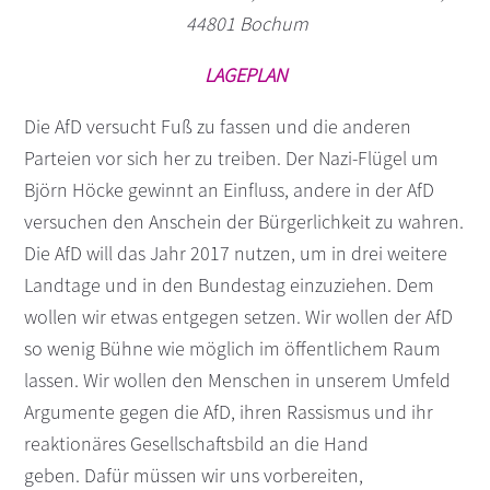
44801 Bochum
s
n
p
LAGEPLAN
r
i
Die AfD versucht Fuß zu fassen und die anderen
n
Parteien vor sich her zu treiben. Der Nazi-Flügel um
g
Björn Höcke gewinnt an Einfluss, andere in der AfD
e
n
versuchen den Anschein der Bürgerlichkeit zu wahren.
Die AfD will das Jahr 2017 nutzen, um in drei weitere
Landtage und in den Bundestag einzuziehen. Dem
wollen wir etwas entgegen setzen. Wir wollen der AfD
so wenig Bühne wie möglich im öffentlichem Raum
lassen. Wir wollen den Menschen in unserem Umfeld
Argumente gegen die AfD, ihren Rassismus und ihr
reaktionäres Gesellschaftsbild an die Hand
geben. Dafür müssen wir uns vorbereiten,