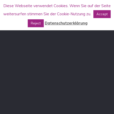
Diese Webseite verwendet Cookies. Wenn Sie auf der Seite
weitersurfen stimmen Sie der Cookie-Nutzung zu.
Accept
Datenschutzerklärung
Reject
KONTAKT
Allgemein
info[at]aufstehen-gegen-rassismus.de
Stammtischkämpfer*innen-Seminare
DE: stammtisch[at]aufstehen-gegen-rassismus.de
AT: stammtisch[at]aufstehen-gegen-rassismus.at