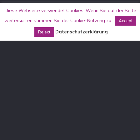
Diese Webseite verwendet Cookies. Wenn Sie auf der Seite
weitersurfen stimmen Sie der Cookie-Nutzung zu.
Accept
Datenschutzerklärung
Reject
KONTAKT
Allgemein
info[at]aufstehen-gegen-rassismus.de
Stammtischkämpfer*innen-Seminare
DE: stammtisch[at]aufstehen-gegen-rassismus.de
AT: stammtisch[at]aufstehen-gegen-rassismus.at