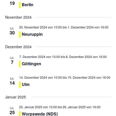
19
n
Berlin
n
s
n
s
s
p
November 2024
t
r
t
a
i
a
30. November 2024 von 10:00
bis
1. Dezember 2024 von 16:00
SA.
l
30
n
Neuruppin
l
t
g
t
e
u
Dezember 2024
u
n
n
n
7. Dezember 2024 von 10:00
bis
8. Dezember 2024 von 16:00
SA.
g
7
g
Göttingen
A
e
n
n
14. Dezember 2024 von 10:00
bis
15. Dezember 2024 von 16:00
SA.
s
14
Ulm
S
i
u
c
Januar 2025
c
h
h
25. Januar 2025 von 10:00
bis
26. Januar 2025 von 16:00
t
SA.
25
Worpswede (NDS)
e
e