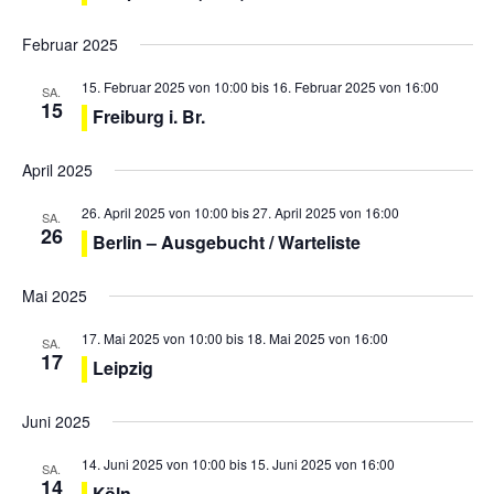
u
n
Februar 2025
n
-
d
N
15. Februar 2025 von 10:00
bis
16. Februar 2025 von 16:00
SA.
15
A
Freiburg i. Br.
a
n
v
April 2025
s
i
g
i
26. April 2025 von 10:00
bis
27. April 2025 von 16:00
SA.
26
a
c
Berlin – Ausgebucht / Warteliste
t
h
i
Mai 2025
t
o
e
17. Mai 2025 von 10:00
bis
18. Mai 2025 von 16:00
SA.
n
17
n
Leipzig
,
Juni 2025
N
a
14. Juni 2025 von 10:00
bis
15. Juni 2025 von 16:00
SA.
v
14
Köln