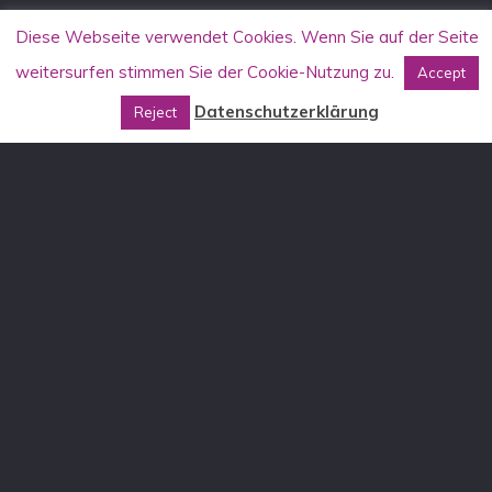
Diese Webseite verwendet Cookies. Wenn Sie auf der Seite
weitersurfen stimmen Sie der Cookie-Nutzung zu.
Accept
Datenschutzerklärung
Reject
KONTAKT
Allgemein
info[at]aufstehen-gegen-rassismus.de
Stammtischkämpfer*innen-Seminare
DE: stammtisch[at]aufstehen-gegen-rassismus.de
AT: stammtisch[at]aufstehen-gegen-rassismus.at