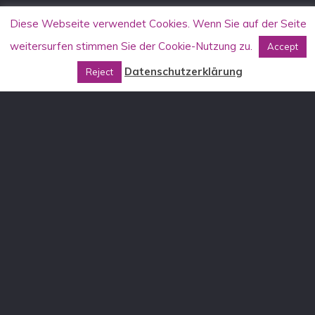
Diese Webseite verwendet Cookies. Wenn Sie auf der Seite
weitersurfen stimmen Sie der Cookie-Nutzung zu.
Accept
Datenschutzerklärung
Reject
KONTAKT
Allgemein
info[at]aufstehen-gegen-rassismus.de
Stammtischkämpfer*innen-Seminare
DE: stammtisch[at]aufstehen-gegen-rassismus.de
AT: stammtisch[at]aufstehen-gegen-rassismus.at